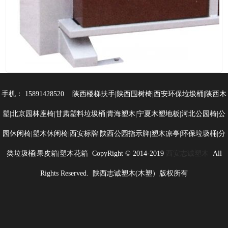
手机： 15891428520 陕西楼梯扶手|陕西围树椅|西安环保垃圾桶|陕西木
塑|北京园林座椅|甘肃塑料垃圾桶|青海塑木|宁夏木塑地板|河北公园椅|公
园休闲椅|塑木休闲椅|西安标牌|陕西公园指示牌|塑木凉亭|环保垃圾桶|分
类垃圾桶|果皮箱|塑木花箱 CopyRight © 2014-2019
西安志诚塑木
All
Rights Reserved. 陕西志诚塑木(木塑）版权所有